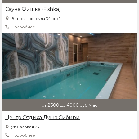
Сауна Фишка (Fishka)
Ветеранов труда 34 стр.1
Подробнее
2300
4000
от
до
руб./час
Центр Отдыха Душа Сибири
ул.Садовая 73
Подробнее