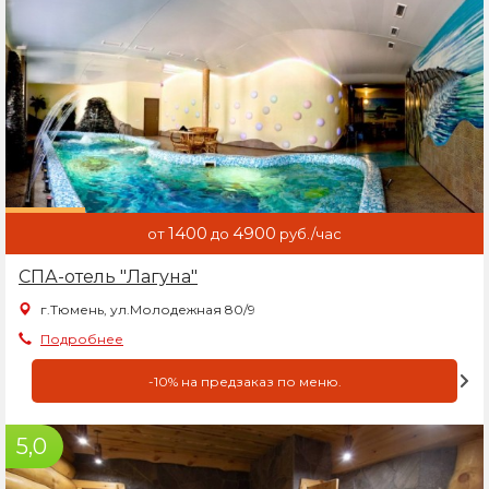
1400
4900
от
до
руб./час
СПА-отель "Лагуна"
г.Тюмень, ул.Молодежная 80/9
Подробнее
-10% на предзаказ по меню.
5,0