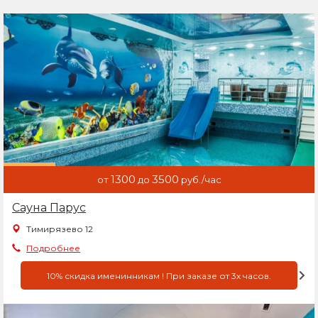
1300
3500
от
до
руб./час
Сауна Парус
Тимирязево 12
Подробнее
10% скидка именинникам ! При заказе от 3х часов.