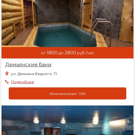
1800
2800
от
до
руб./час
Демьянские бани
ул. Демьяна Бедного, 71
Подробнее
Именинникам -10%