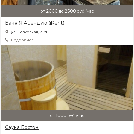
2000
2500
от
до
руб./час
Баня Я Арендую (iRent)
ул. Совхозная, д. 88
Подробнее
1000
от
руб./час
Сауна Бостон