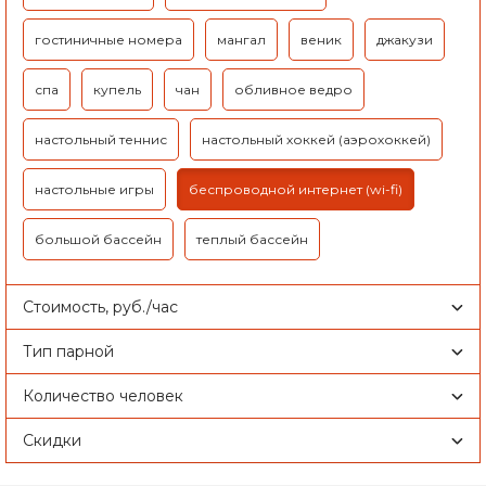
гостиничные номера
мангал
веник
джакузи
спа
купель
чан
обливное ведро
настольный теннис
настольный хоккей (аэрохоккей)
настольные игры
беспроводной интернет (wi-fi)
большой бассейн
теплый бассейн
Стоимость, руб./час
Тип парной
Количество человек
Скидки