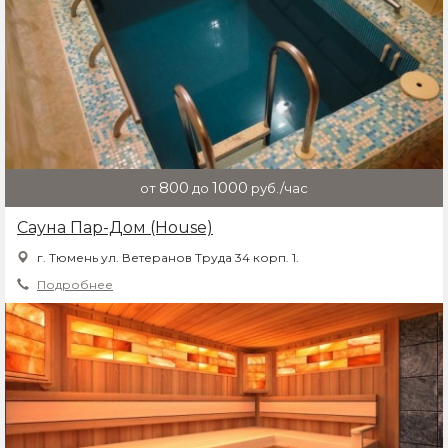
800
1000
от
до
руб./час
Сауна Пар-Дом (House)
г. Тюмень ул. Ветеранов Труда 34 корп. 1.
Подробнее