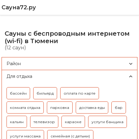
Сауна72.ру
Сауны с беспроводным интернетом
(wi-fi) в Тюмени
(12 саун)
Район
Для отдыха
бассейн
бильярд
оплата по карте
комната отдыха
парковка
доставка еды
бар
кальян
телевизор
караоке
услуги банщика
услуги массажа
семейная (с детьми)