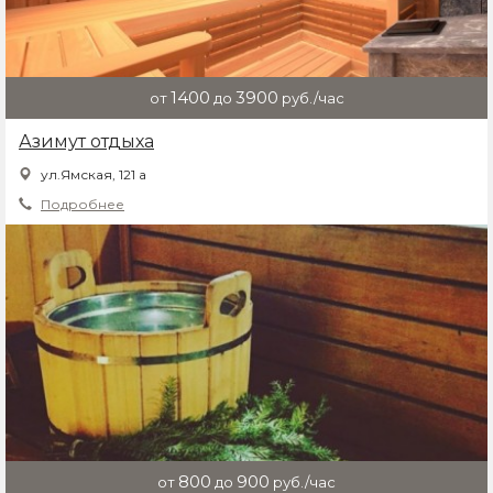
1400
3900
от
до
руб./час
Азимут отдыха
ул.Ямская, 121 а
Подробнее
800
900
от
до
руб./час