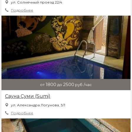
ул. Солнечный проезд 22/4
Подробнее
1800
2500
от
до
руб./час
Сауна Суми (Sumi)
ул. Александра Логунова, 3/1
Подробнее