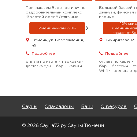
Приглашаем Вас в гостинично
Большой бассейн с
оздоровительный комплекс
джакузи, финская 
"Золотой орел"! Отличные
парные .
сауны, отдых для души и тела,
10% скид
место, где можно приятно
Именинникам -20%
именинникам
провести время с компанией,
заказе от 3х
ждут Вас в нашем заведении!
Тюмень, ул. Возрождения,
Тимирязево 12
49
Подробнее
Подробнее
оплата по карте
парковка
оплата по карте
доставка еды
бар
кальян
бар
бассейн
т
Wi-fi
комната отд
караоке
джакузи
большой бассейн
Сауны
Спа-салоны
Бани
О ресурсе
С
© 2026 Сауна72.ру Сауны Тюмени