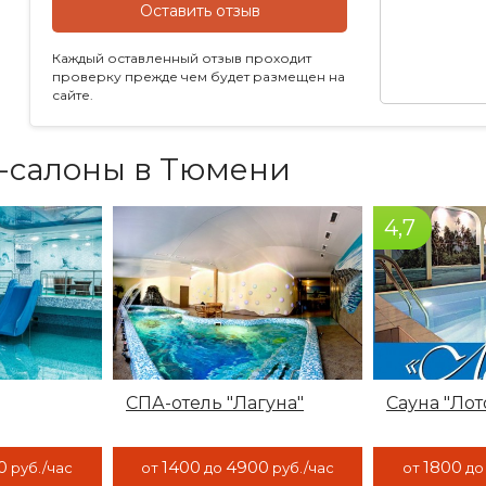
Оставить отзыв
Каждый оставленный отзыв проходит
проверку прежде чем будет размещен на
сайте.
а-салоны в Тюмени
4,7
СПА-отель "Лагуна"
Сауна "Лот
0
1400
4900
1800
руб./час
от
до
руб./час
от
д