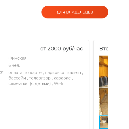
ДЛЯ ВЛАДЕЛЬЦЕВ
от
2000
руб/час
Второй за
Финская
6 чел.
и:
оплата по карте
,
парковка
,
кальян
,
бассейн
,
телевизор
,
караоке
,
семейная (с детьми)
,
Wi-fi