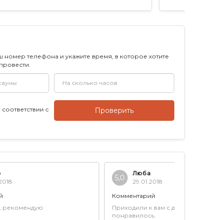
ш номер телефона и укажите время, в которое хотите
 провести.
 соответствии с
Проверить
о
Люба
5,0
2018
29.01.2018
й
Комментарий
, рекомендую
Приходили к вам с детишками, все
понравилось.