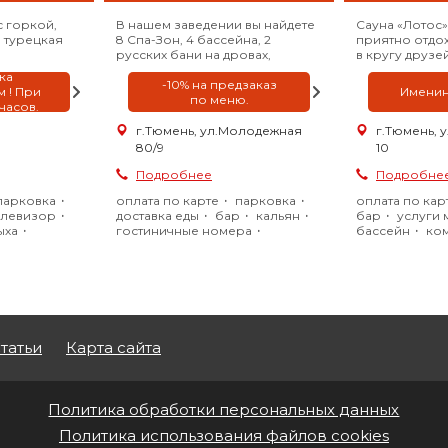
 горкой,
В нашем заведении вы найдете
Сауна «Лотос»
и турецкая
8 Спа-Зон, 4 бассейна, 2
приятно отдох
русских бани на дровах,
в кругу друзей
бильярдную, 30 гостиничных
день рождени
ка
номеров, круглосуточный бар
-10% на предзаказ
девичник, кор
 ! При
Именин
и 4 банкетных зала с русско-
по меню.
вечеринка, с
 часов.
европейской кухней.
праздник? Дл
предлагаем ше
г.Тюмень, ул.Молодежная
г.Тюмень, 
выбор.
80/9
10
Подробнее
Подробне
парковка
оплата по карте
парковка
оплата по кар
елевизор
доставка еды
бар
кальян
бар
услуги 
ыха
гостиничные номера
бассейн
ком
бассейн
комната отдыха
телевизор
семейная (с детьми)
Wi-fi
настольный т
большой бассейн
настольные и
теплый бассейн
бильярд
джакузи
кар
телевизор
караоке
татьи
Карта сайта
Политика обработки персональных данных
Политика использования файлов cookies