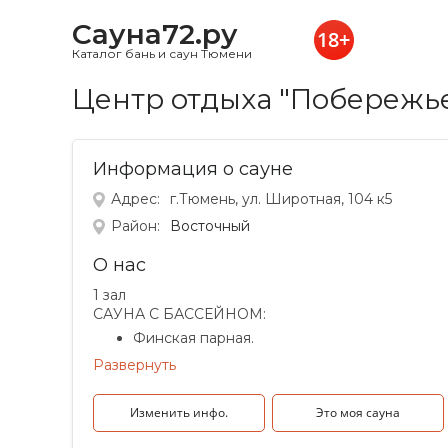
Сауна72.ру
Каталог бань и саун Тюмени
Центр отдыха "Побережье
Информация о сауне
Адрес:
г.Тюмень, ул. Широтная, 104 к5
Район:
Восточный
О нас
1 зал
САУНА С БАССЕЙНОМ:
Финская парная.
Бассейн 3х5 метров (с постоянной
Развернуть
фильтрацией воды, подсветкой и
подогревом).
Изменить инфо.
Это моя сауна
Душевая кабина .
Комната отдыха.