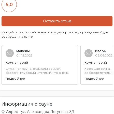
5,0
Оставить отзыв
Каждый оставленный отзыв проходит проверку прежде чем будет
размещен на сайте.
Максим
Игорь
5,0
5,0
04.12.2025
06.06.2022
Комментарий
Комментарий
Отличная сауна, отдыхали семьей,
Хорошая сауна . 
бассейн глубокий и теплый, что очень
доброжелательны
понравилось, ребенок и нырял и под
нормально.
Подробнее
Подробнее
водой плавал. Парная прямо над
бассейном, через стекло видно весь
бассейн, что тоже очень удобно и
красиво. В зоне отдыха для ребёнка
включили теплый пол, администратор
была вежливой и внимательной. Нам
Информация о сауне
понравилось, придём еще.
Адрес:
ул. Александра Логунова, 3/1