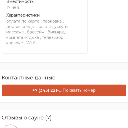
Вместимость:
17 чел.
Характеристики:
оплата по карте
,
парковка
,
доставка еды
,
кальян
,
услуги
массажа
,
бассейн
,
бильярд
,
комната отдыха
,
телевизор
,
караоке
,
Wi-fi
Контактные данные
+7 (345) 221-...
Показать номер
Отзывы о сауне (7)