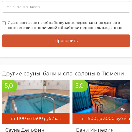
Я даю
согласие на обработку моих персональных данных
в
соответствии с
политикой обработки персональных данных
Проверить
Другие сауны, бани и спа-салоны в Тюмени
5,0
5,0
1100
1500
1500
3000
от
до
руб./час
от
до
руб./ча
Сауна Дельфин
Бани Империя