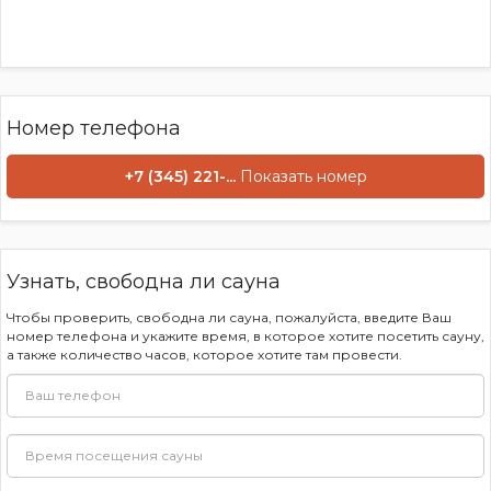
Караоке, стереосистема с разъемом AUX.
Собственная кухня.
Также в развлекательном комплексе расположен Бильярд
каждую пятницу и субботу в бильярдном клубе проходит
шоу-программа. 18 +. Вы можете заказать блюда нашей
кухни во время посещения сауны.
Номер телефона
+7 (345) 221-...
Показать номер
Узнать, свободна ли сауна
Чтобы проверить, свободна ли сауна, пожалуйста, введите Ваш
номер телефона и укажите время, в которое хотите посетить сауну,
а также количество часов, которое хотите там провести.