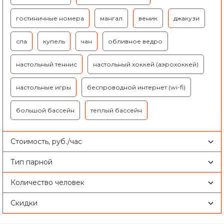
гостиничные номера
мангал
веник
джакузи
спа
купель
чан
обливное ведро
настольный теннис
настольный хоккей (аэрохоккей)
настольные игры
беспроводной интернет (wi-fi)
большой бассейн
теплый бассейн
Стоимость, руб./час
Тип парной
Количество человек
Скидки