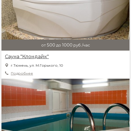
500
1000
от
до
руб./час
Сауна "Клондайк"
г.Тюмень, ул. М.Горького, 10
Подробнее