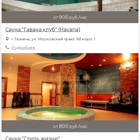
900
от
руб./час
Сауна "Гавана клуб" (Havana)
г.Тюмень, ул. Московский тракт, 161 корп. 1
Подробнее
800
от
руб./час
Сауна "Стиль жизни"