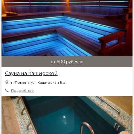
600
от
руб./час
Сауна на Каширской
г. Тюмень, ул. Каширская 8 а
Подробнее