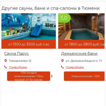
Другие сауны, бани и спа-салоны в Тюмени
5,0
1300
3500
1800
2800
от
до
руб./час
от
до
руб./ча
Сауна Парус
Демьянские бани
Тимирязево 12
ул. Демьяна Бедного, 71
Подробнее
Подробнее
10% скидка
именинникам ! При
Именинникам -10%
заказе от 3х часов.