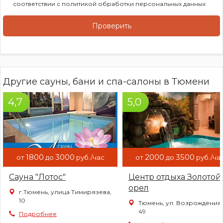
соответствии с
политикой обработки персональных данных
Проверить
Другие сауны, бани и спа-салоны в Тюмени
4,7
5,0
1800
3000
2000
3500
от
до
руб./час
от
до
руб./ча
Сауна "Лотос"
Центр отдыха Золотой
орел
г.Тюмень, улица Тимирязева,
10
Тюмень, ул. Возрождения,
49
Подробнее