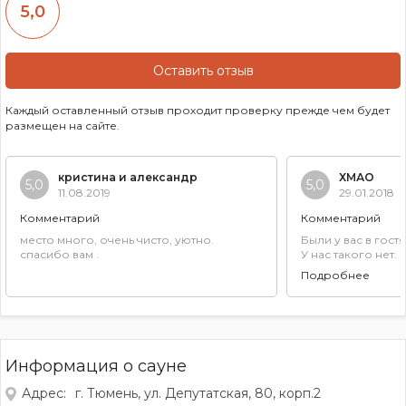
5,0
Оставить отзыв
Каждый оставленный отзыв проходит проверку прежде чем будет
размещен на сайте.
кристина и александр
ХМАО
5,0
5,0
11.08.2019
29.01.2018
Комментарий
Комментарий
место много, очень чисто, уютно.
Были у вас в гост
спасибо вам .
У нас такого нет.
ждите. Вы молодц
Подробнее
Информация о сауне
Адрес:
г. Тюмень, ул. Депутатская, 80, корп.2