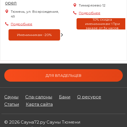
орел
Тимирязево 12
Тюмень, ул. Возрождения,
Подробнее
49
10% скидка
именинникам ! При
Подробнее
заказе от 3х часов.
Именинникам -20%
ДЛЯ ВЛАДЕЛЬЦЕВ
Сауны
Спа-салоны
Бани
О ресурсе
Статьи
Карта сайта
© 2026 Сауна72.ру Сауны Тюмени