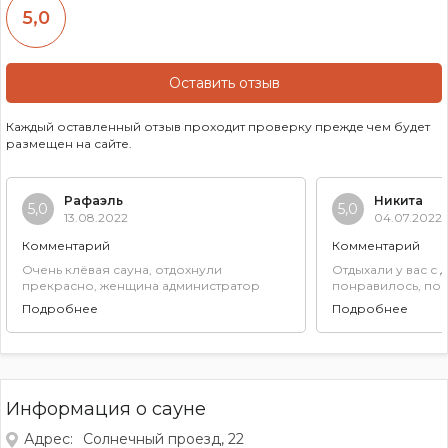
5,0
Оставить отзыв
Каждый оставленный отзыв проходит проверку прежде чем будет
размещен на сайте.
Рафаэль
Никита
5,0
5,0
13.08.2022
04.07.2022
Комментарий
Комментарий
Очень клёвая сауна, отдохнули
Отдыхали у вас с 
прекрасно, женщина администратор
понравилось, поп
очень вежливая, честная, в сауне есть все
покурили, поиграли
Подробнее
Подробнее
для отдыха, приеду ещё не раз, очень
понравилось, рекомендую
Информация о сауне
Адрес:
Солнечный проезд, 22