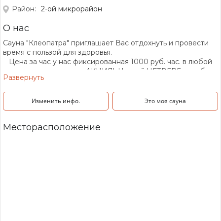
Район:
2-ой микрорайон
О нас
Сауна "Клеопатра" приглашает Вас отдохнуть и провести
время с пользой для здоровья.
Цена за час у нас фиксированная 1000 руб. час. в любой
день кроме четверга. АКЦИЯ! Чистый ЧЕТВЕРГ в любое
Развернуть
время с 14:00 до 05:00 цена за час 900р.
График работы нашей сауны: Каждый день с 14:00 до
Изменить инфо.
Это моя сауна
05:00.
Дарим ПОДАРКИ каждому гостю которые Вас приятно
удивят !
Месторасположение
Скидки именинникам 10%
В нашей сауне вы можете воспользоваться Джакузи с
пеной и попариться в Финской парной. На выходе из
парилочки по желанию можете опрокинуть на себя
холодную воду из обливного ведра тем самым получить
контрастные ощущения.
Ну и дополнение к Вашему отдыху :
Караоке ( два микрофона и современные песни)