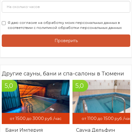
Вместимость сауны: 7 человек доплата свыше за каждого
чел. 100 руб.\ час (максимальная вместимость 12 чел. )
Доп услуги : Одноразовые тапочки 60 руб. Простынь 100
руб. Полотенце 100 руб. .
Я даю
согласие на обработку моих персональных данных
в
соответствии с
политикой обработки персональных данных
Проверить
Другие сауны, бани и спа-салоны в Тюмени
5,0
5,0
1500
3000
1100
1500
от
до
руб./час
от
до
руб./час
Бани Империя
Сауна Дельфин