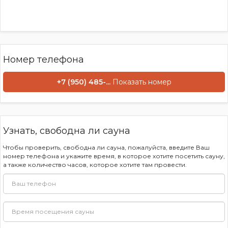
Плазменный телевизор.
Игровая приставка X-box. (много дисков с играми)
Настольный Футбол, игры (нарды и монополия).
Массажное кресло.
Уютная комната отдыха.
Номер телефона
~ Так же действует меню наших партнёров из
грузинской кухни доставят быстро, приготовят вкусно
и по приемлемой цене, до 22:00.
+7 (950) 485-...
Показать номер
ВСЕ ВИДЫ МАССАЖА!!
Выполняет массажистка с медицинским образованием :
МАССАЖ СПИНЫ.
ШЕЙНО ВОРОТНИКОВОЙ ЗОНЫ.
Узнать, свободна ли сауна
СТОПЫ.
НИЖНИЕ И ВЕРХНИЕ КОНЕЧНОСТИ.
Чтобы проверить, свободна ли сауна, пожалуйста, введите Ваш
ГОЛОВА, ЛИЦО
номер телефона и укажите время, в которое хотите посетить сауну,
КОМПЛЕКСНЫЙ, ЛЕЧЕБНЫЙ, РАССЛАБЛЯЮЩИЙ
а также количество часов, которое хотите там провести.
МАССАЖ.
ЦЕНА ВАС ПРИЯТНО УДИВИТ А ТАК ЖЕ ПРИ ЗВОНКЕ
ОБЯЗАТЕЛЬНО ОЗВУЧЬТЕ, ЧТО ВАМ НУЖЕН МАССАЖ.
Если у Вас есть кальян вы можете его принести с собой за
доп. оплату 500р без ограничения во времени..